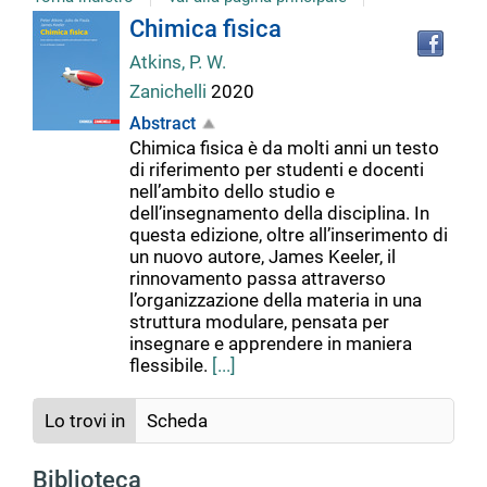
Tro
Dettaglio
Chimica fisica
il
Atkins, P. W.
doc
del
in
Zanichelli
2020
altr
Abstract
riso
documento
Chimica fisica è da molti anni un testo
di riferimento per studenti e docenti
nell’ambito dello studio e
dell’insegnamento della disciplina. In
questa edizione, oltre all’inserimento di
un nuovo autore, James Keeler, il
rinnovamento passa attraverso
l’organizzazione della materia in una
struttura modulare, pensata per
insegnare e apprendere in maniera
flessibile.
[...]
Lo trovi in
Scheda
Biblioteca