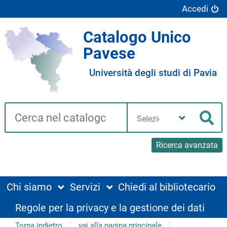
Accedi
Catalogo Unico
Pavese
Università degli studi di Pavia
Cerca su "Catalogo"
Seleziona
la
Cer
tua
biblioteca
Ricerca avanzata
Chi siamo
Servizi
Chiedi al bibliotecario
Regole per la privacy e la gestione dei dati
Torna indietro
vai alla pagina principale