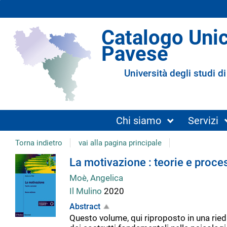
Catalogo Uni
Pavese
Università degli studi di
Chi siamo
Servizi
Torna indietro
vai alla pagina principale
Dettaglio
La motivazione : teorie e proce
Moè, Angelica
del
Il Mulino
2020
Abstract
documento
Questo volume, qui riproposto in una riedi