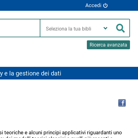
Accedi
Seleziona
la
Cerca
tua
biblioteca
Ricerca avanzata
y e la gestione dei dati
Tro
il
doc
in
altr
riso
teoriche e alcuni principi applicativi riguardanti uno