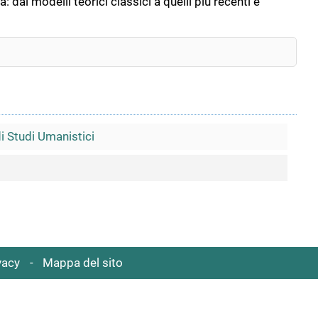
dai modelli teorici classici a quelli più recenti e
di Studi Umanistici
vacy
Mappa del sito