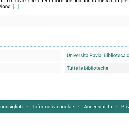
: la motivazione. Il testo fornisce una panorami-ca completa: 
zione.
[...]
Università Pavia. Biblioteca 
Tutte le biblioteche
consigliati
Informativa cookie
Accessibilità
Pri