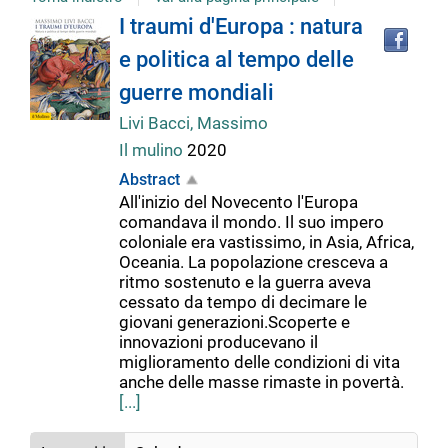
Tro
Dettaglio
I traumi d'Europa : natura
il
e politica al tempo delle
doc
del
in
guerre mondiali
altr
riso
Livi Bacci, Massimo
documento
Il mulino
2020
Abstract
All'inizio del Novecento l'Europa
comandava il mondo. Il suo impero
coloniale era vastissimo, in Asia, Africa,
Oceania. La popolazione cresceva a
ritmo sostenuto e la guerra aveva
cessato da tempo di decimare le
giovani generazioni.Scoperte e
innovazioni producevano il
miglioramento delle condizioni di vita
anche delle masse rimaste in povertà.
[...]