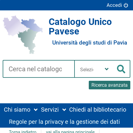
Accedi
Catalogo Unico
Pavese
Università degli studi di Pavia
Cerca su "Catalogo"
Seleziona
la
Cer
tua
biblioteca
Ricerca avanzata
Chi siamo
Servizi
Chiedi al bibliotecario
Regole per la privacy e la gestione dei dati
Torna indietro
vai alla pagina principale