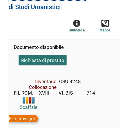
di Studi Umanistici
Biblioteca
Mappa
Documento disponibile
Richiesta di prestito
Inventario
CSU 8248
Collocazione
FIL.ROM.     XVIII        VI_BIS            714
Scaffale
Lo trovi qui