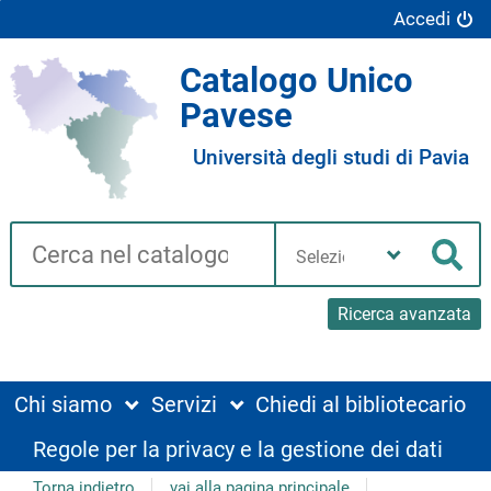
Accedi
Catalogo Unico
Pavese
Università degli studi di Pavia
Cerca su "Catalogo"
Seleziona
la
Cer
tua
biblioteca
Ricerca avanzata
Chi siamo
Servizi
Chiedi al bibliotecario
Regole per la privacy e la gestione dei dati
Torna indietro
vai alla pagina principale