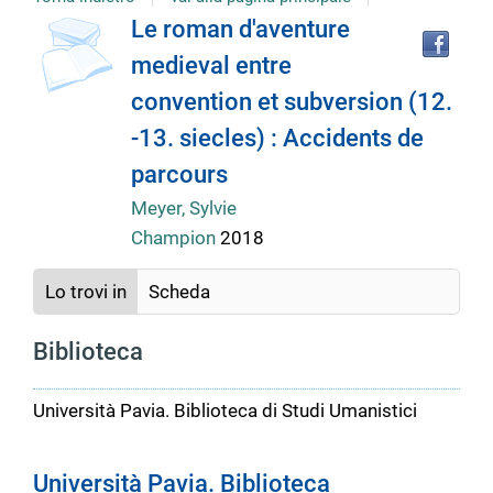
Tro
Dettaglio
Le roman d'aventure
il
medieval entre
doc
del
in
convention et subversion (12.
altr
riso
-13. siecles) : Accidents de
documento
parcours
Meyer, Sylvie
Champion
2018
Lo trovi in
Scheda
Biblioteca
Università Pavia. Biblioteca di Studi Umanistici
Università Pavia. Biblioteca