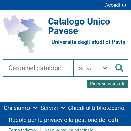
Accedi
Catalogo Unico
Pavese
Università degli studi di Pavia
Cerca su "Catalogo"
Seleziona
la
Cer
tua
biblioteca
Ricerca avanzata
Chi siamo
Servizi
Chiedi al bibliotecario
Regole per la privacy e la gestione dei dati
Torna indietro
vai alla pagina principale