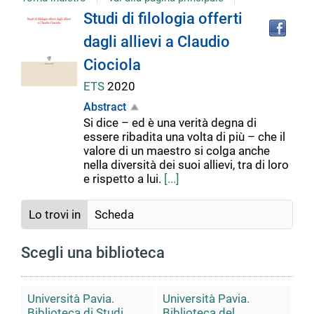
Tro
Dettaglio
Studi di filologia offerti
il
dagli allievi a Claudio
doc
del
in
Ciociola
altr
riso
ETS
2020
documento
Abstract
Si dice – ed è una verità degna di
essere ribadita una volta di più – che il
valore di un maestro si colga anche
nella diversità dei suoi allievi, tra di loro
e rispetto a lui.
[...]
Lo trovi in
Scheda
Scegli una biblioteca
Università Pavia.
Università Pavia.
Biblioteca di Studi
Biblioteca del