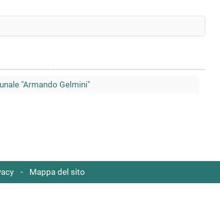
unale "Armando Gelmini"
vacy
Mappa del sito