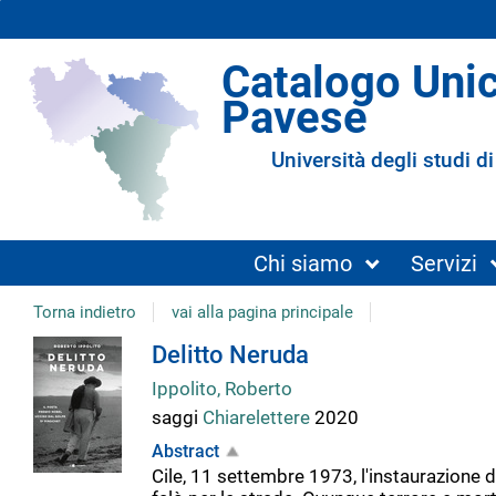
Catalogo Uni
Pavese
Università degli studi di
Chi siamo
Servizi
Torna indietro
vai alla pagina principale
Dettaglio
Delitto Neruda
Ippolito, Roberto
del
saggi
Chiarelettere
2020
Abstract
documento
Cile, 11 settembre 1973, l'instaurazione de