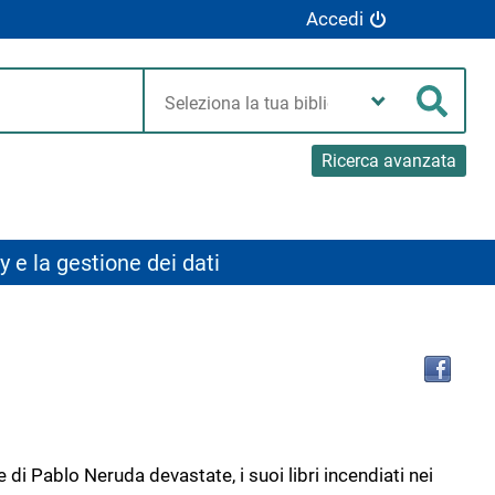
Accedi
Seleziona
la
Cerca
tua
biblioteca
Ricerca avanzata
y e la gestione dei dati
Tro
il
doc
in
altr
riso
e di Pablo Neruda devastate, i suoi libri incendiati nei