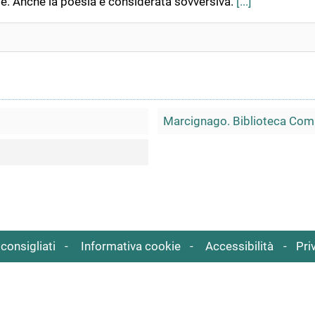
te. Anche la poesia è considerata sovversiva.
[...]
Marcignago. Biblioteca Com
consigliati
Informativa cookie
Accessibilità
Pri