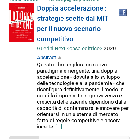
Tro
Dettaglio
Doppia accelerazione :
il
strategie scelte dal MIT
doc
del
in
per il nuovo scenario
altr
riso
competitivo
documento
Guerini Next <casa editrice>
2020
Abstract
Questo libro esplora un nuovo
paradigma emergente, una doppia
accelerazione - dovuta allo sviluppo
delle tecnologie e alla pandemia - che
riconfigura definitivamente il modo in
cui si fa impresa. La sopravvivenza e
crescita delle aziende dipendono dalla
capacità di contaminarsi e innovare per
orientarsi in un sistema di mercato
fatto di regole competitive e ancora
incerte.
[...]