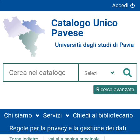
Accedi
Catalogo Unico
Pavese
Università degli studi di Pavia
Cerca su "Catalogo"
Seleziona
la
Cer
tua
biblioteca
Ricerca avanzata
Chi siamo
Servizi
Chiedi al bibliotecario
Regole per la privacy e la gestione dei dati
Torna indietro
vai alla pagina principale