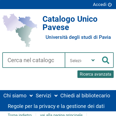
Accedi
Catalogo Unico
Pavese
Università degli studi di Pavia
Cerca su "Catalogo"
Seleziona
la
Cer
tua
biblioteca
Ricerca avanzata
Chi siamo
Servizi
Chiedi al bibliotecario
Regole per la privacy e la gestione dei dati
Torna indietro
vai alla pagina principale