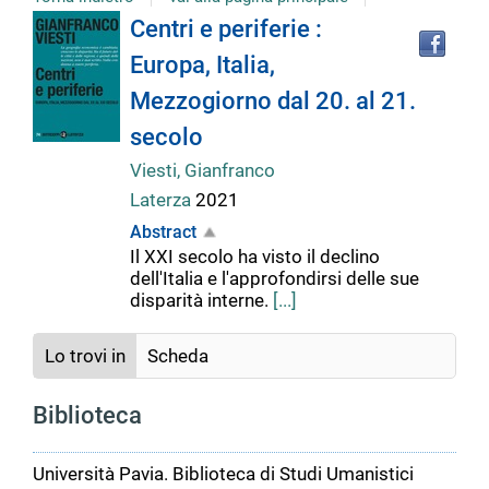
Tro
Dettaglio
Centri e periferie :
il
Europa, Italia,
doc
del
in
Mezzogiorno dal 20. al 21.
altr
riso
secolo
documento
Viesti, Gianfranco
Laterza
2021
Abstract
Il XXI secolo ha visto il declino
dell'Italia e l'approfondirsi delle sue
disparità interne.
[...]
Lo trovi in
Scheda
Biblioteca
Università Pavia. Biblioteca di Studi Umanistici