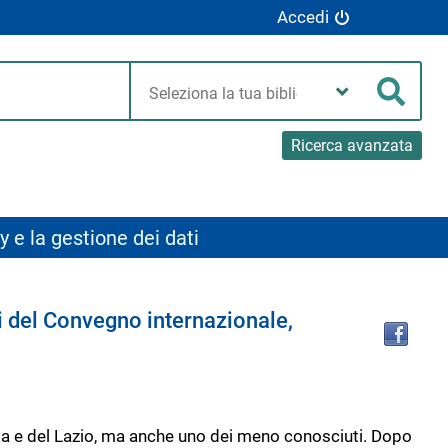
Accedi
Seleziona
la
Cerca
tua
biblioteca
Ricerca avanzata
y e la gestione dei dati
Tro
ti del Convegno internazionale,
il
doc
in
altr
riso
Roma e del Lazio, ma anche uno dei meno conosciuti. Dopo