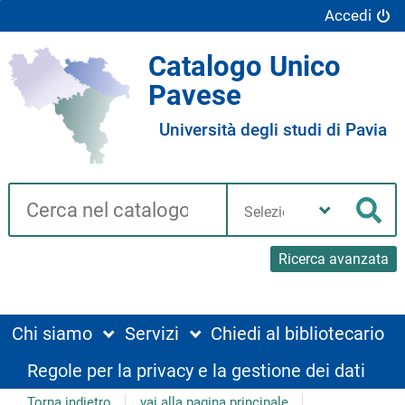
Accedi
Catalogo Unico
Pavese
Università degli studi di Pavia
Cerca su "Catalogo"
Seleziona
la
Cer
tua
biblioteca
Ricerca avanzata
Chi siamo
Servizi
Chiedi al bibliotecario
Regole per la privacy e la gestione dei dati
Torna indietro
vai alla pagina principale