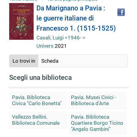
Tro
Dettaglio
Da Marignano a Pavia :
il
le guerre italiane di
doc
del
in
Francesco 1. (1515-1525)
altr
riso
Casali, Luigi <1946- >
documento
Univers
2021
Lo trovi in
Scheda
Scegli una biblioteca
Pavia. Biblioteca
Pavia. Musei Civici -
Civica "Carlo Bonetta"
Biblioteca d'Arte
Vellezzo Bellini.
Pavia. Biblioteca
Biblioteca Comunale
Quartiere Borgo Ticino
"Angelo Gambini"