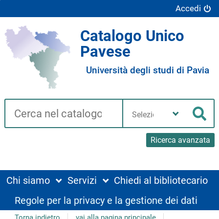
Accedi
Catalogo Unico
Pavese
Università degli studi di Pavia
Cerca su "Catalogo"
Seleziona
la
Cer
tua
biblioteca
Ricerca avanzata
Chi siamo
Servizi
Chiedi al bibliotecario
Regole per la privacy e la gestione dei dati
Torna indietro
vai alla pagina principale