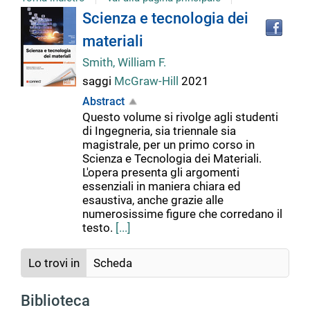
Tro
Dettaglio
Scienza e tecnologia dei
il
materiali
doc
del
in
Smith, William F.
altr
saggi
McGraw-Hill
2021
riso
documento
Abstract
Questo volume si rivolge agli studenti
di Ingegneria, sia triennale sia
magistrale, per un primo corso in
Scienza e Tecnologia dei Materiali.
L'opera presenta gli argomenti
essenziali in maniera chiara ed
esaustiva, anche grazie alle
numerosissime figure che corredano il
testo.
[...]
Lo trovi in
Scheda
Biblioteca