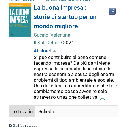
Tro
Dettaglio
La buona impresa :
il
storie di startup per un
doc
del
in
mondo migliore
altr
riso
Cucino, Valentina
documento
Il Sole 24 ore
2021
Abstract
Si può contribuire al bene comune
facendo impresa? Da più parti viene
espressa la necessità di cambiare la
nostra economia a causa degli enormi
problemi di tipo ambientale e sociale.
Una delle tesi più accreditate è che tale
cambiamento possa avvenire solo
attraverso un'azione collettiva.
[...]
Lo trovi in
Scheda
Biblioteca