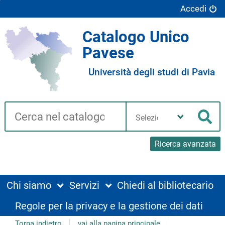
Accedi
Catalogo Unico
Pavese
Università degli studi di Pavia
Cerca su "Catalogo"
Seleziona
la
Cer
tua
biblioteca
Ricerca avanzata
Chi siamo
Servizi
Chiedi al bibliotecario
Regole per la privacy e la gestione dei dati
Torna indietro
vai alla pagina principale