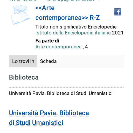
copertina
Tro
Dettaglio
<<Arte
il
contemporanea>> R-Z
doc
del
in
Titolo-non-significativo
Enciclopedie
altr
Istituto della Enciclopedia italiana
2021
riso
documento
Fa parte di
Arte contemporanea
, 4
Lo trovi in
Scheda
Biblioteca
Università Pavia. Biblioteca di Studi Umanistici
Università Pavia. Biblioteca
di Studi Umanistici