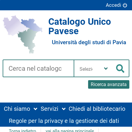
Accedi
Catalogo Unico
Pavese
Università degli studi di Pavia
Cerca su "Catalogo"
Seleziona
la
Cer
tua
biblioteca
Ricerca avanzata
Chi siamo
Servizi
Chiedi al bibliotecario
Regole per la privacy e la gestione dei dati
Torna indietro
vai alla pagina principale