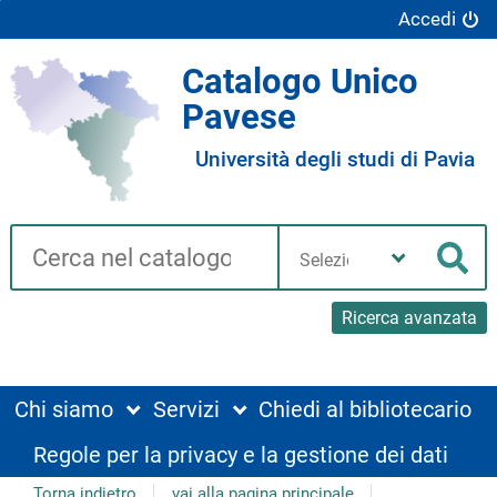
Accedi
Catalogo Unico
Pavese
Università degli studi di Pavia
Cerca su "Catalogo"
Seleziona
la
Cer
tua
biblioteca
Ricerca avanzata
Chi siamo
Servizi
Chiedi al bibliotecario
Regole per la privacy e la gestione dei dati
Torna indietro
vai alla pagina principale