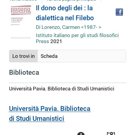
Tro
Dettaglio
Il dono degli dei : la
il
dialettica nel Filebo
doc
del
in
Di Lorenzo, Carmen <1987- >
altr
Istituto italiano per gli studi filosofici
riso
documento
Press
2021
Lo trovi in
Scheda
Biblioteca
Università Pavia. Biblioteca di Studi Umanistici
Università Pavia. Biblioteca
di Studi Umanistici