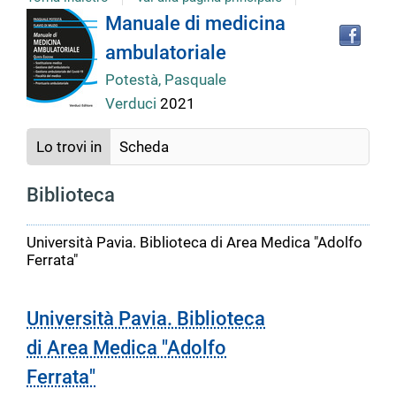
Tro
Dettaglio
Manuale di medicina
il
ambulatoriale
doc
del
in
Potestà, Pasquale
altr
Verduci
2021
riso
documento
Lo trovi in
Scheda
Biblioteca
Università Pavia. Biblioteca di Area Medica "Adolfo
Ferrata"
Università Pavia. Biblioteca
di Area Medica "Adolfo
Ferrata"