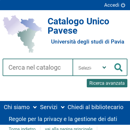
Accedi
Catalogo Unico
Pavese
Università degli studi di Pavia
Cerca su "Catalogo"
Seleziona
la
Cer
tua
biblioteca
Ricerca avanzata
Chi siamo
Servizi
Chiedi al bibliotecario
Regole per la privacy e la gestione dei dati
Torna indietro
vai alla pagina principale