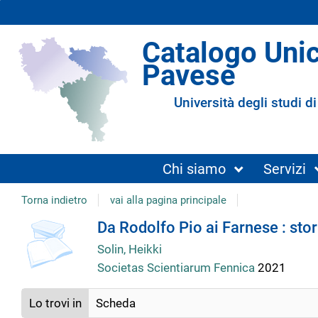
Catalogo Uni
Pavese
Università degli studi di
Chi siamo
Servizi
Torna indietro
vai alla pagina principale
Dettaglio
Da Rodolfo Pio ai Farnese : stor
Solin, Heikki
del
Societas Scientiarum Fennica
2021
documento
Lo trovi in
Scheda