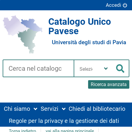
Accedi
Catalogo Unico
Pavese
Università degli studi di Pavia
Cerca su "Catalogo"
Seleziona
la
Cer
tua
biblioteca
Ricerca avanzata
Chi siamo
Servizi
Chiedi al bibliotecario
Regole per la privacy e la gestione dei dati
Torna indietro
vai alla pagina principale