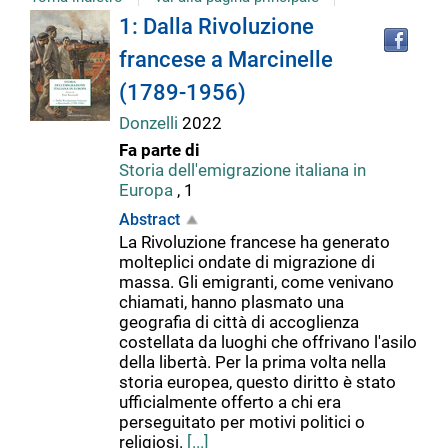
Tro
Dettaglio
1: Dalla Rivoluzione
il
francese a Marcinelle
doc
del
in
(1789-1956)
altr
riso
Donzelli
2022
documento
Fa parte di
Storia dell'emigrazione italiana in
Europa
, 1
Abstract
La Rivoluzione francese ha generato
molteplici ondate di migrazione di
massa. Gli emigranti, come venivano
chiamati, hanno plasmato una
geografia di città di accoglienza
costellata da luoghi che offrivano l'asilo
della libertà. Per la prima volta nella
storia europea, questo diritto è stato
ufficialmente offerto a chi era
perseguitato per motivi politici o
religiosi.
[...]