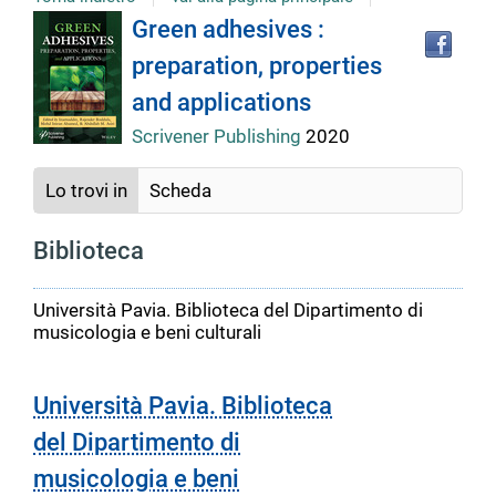
Tro
Dettaglio
Green adhesives :
il
preparation, properties
doc
del
in
and applications
altr
riso
Scrivener Publishing
2020
documento
Lo trovi in
Scheda
Biblioteca
Università Pavia. Biblioteca del Dipartimento di
musicologia e beni culturali
Università Pavia. Biblioteca
del Dipartimento di
musicologia e beni