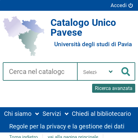
Accedi
Catalogo Unico
Pavese
Università degli studi di Pavia
Cerca su "Catalogo"
Seleziona
la
Cer
tua
biblioteca
Ricerca avanzata
Chi siamo
Servizi
Chiedi al bibliotecario
Regole per la privacy e la gestione dei dati
Torna indietro
vai alla pagina principale