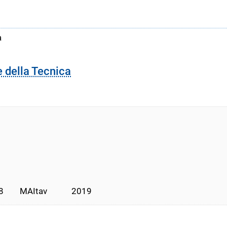
a
e della Tecnica
      MAItav            2019