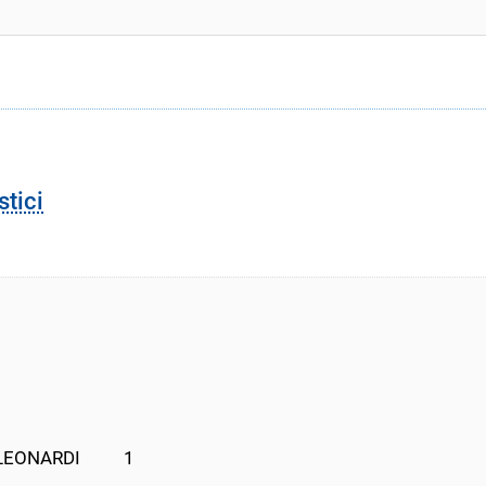
stici
LEONARDI          1