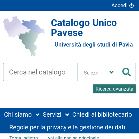
Accedi
Catalogo Unico
Pavese
Università degli studi di Pavia
Cerca su "Catalogo"
Seleziona
la
Cer
tua
biblioteca
Ricerca avanzata
Chi siamo
Servizi
Chiedi al bibliotecario
Regole per la privacy e la gestione dei dati
Torna indietro
vai alla pagina principale