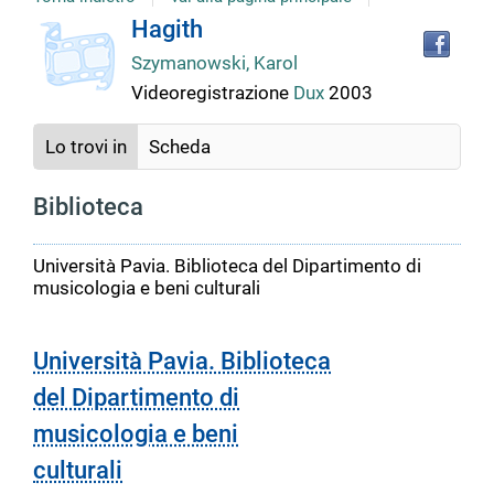
copertina
Tro
Dettaglio
Hagith
il
Szymanowski, Karol
doc
del
in
Videoregistrazione
Dux
2003
altr
riso
documento
Lo trovi in
Scheda
Biblioteca
Università Pavia. Biblioteca del Dipartimento di
musicologia e beni culturali
Università Pavia. Biblioteca
del Dipartimento di
musicologia e beni
culturali