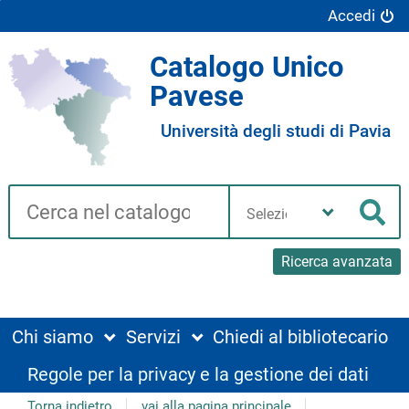
Accedi
Catalogo Unico
Pavese
Università degli studi di Pavia
Cerca su "Catalogo"
Seleziona
la
Cer
tua
biblioteca
Ricerca avanzata
Chi siamo
Servizi
Chiedi al bibliotecario
Regole per la privacy e la gestione dei dati
Torna indietro
vai alla pagina principale