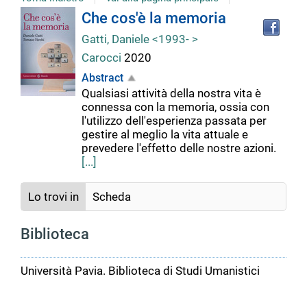
Tro
Dettaglio
Che cos'è la memoria
il
Gatti, Daniele <1993- >
doc
del
in
Carocci
2020
altr
Abstract
riso
documento
Qualsiasi attività della nostra vita è
connessa con la memoria, ossia con
l'utilizzo dell'esperienza passata per
gestire al meglio la vita attuale e
prevedere l'effetto delle nostre azioni.
[...]
Lo trovi in
Scheda
Biblioteca
Università Pavia. Biblioteca di Studi Umanistici