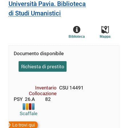
Università Pavia. Biblioteca
di Studi Umanistici
Biblioteca
Mappa
Documento disponibile
Richiesta di prestito
Inventario
CSU 14491
Collocazione
PSY  26.A         82
Scaffale
Lo trovi qui