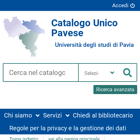
Accedi
Catalogo Unico
Pavese
Università degli studi di Pavia
Cerca su "Catalogo"
Seleziona
la
Cer
tua
biblioteca
Ricerca avanzata
Chi siamo
Servizi
Chiedi al bibliotecario
Regole per la privacy e la gestione dei dati
Torna indietro
vai alla pagina principale