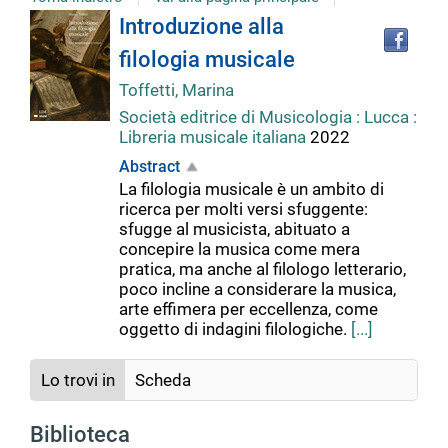
Tro
Dettaglio
Introduzione alla
il
filologia musicale
doc
del
in
Toffetti, Marina
altr
Società editrice di Musicologia : Lucca :
riso
documento
Libreria musicale italiana
2022
Abstract
La filologia musicale è un ambito di
ricerca per molti versi sfuggente:
sfugge al musicista, abituato a
concepire la musica come mera
pratica, ma anche al filologo letterario,
poco incline a considerare la musica,
arte effimera per eccellenza, come
oggetto di indagini filologiche.
[...]
Lo trovi in
Scheda
Biblioteca