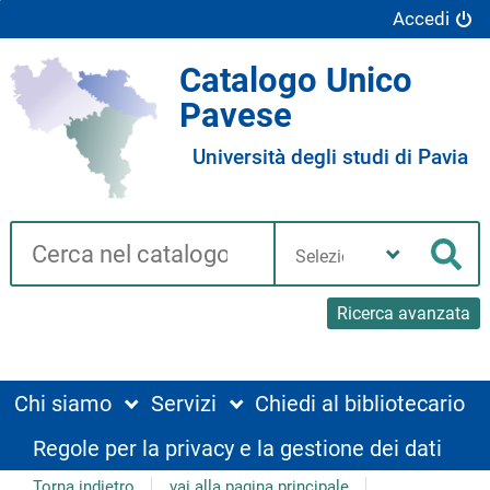
Accedi
Catalogo Unico
Pavese
Università degli studi di Pavia
Cerca su "Catalogo"
Seleziona
la
Cer
tua
biblioteca
Ricerca avanzata
Chi siamo
Servizi
Chiedi al bibliotecario
Regole per la privacy e la gestione dei dati
Torna indietro
vai alla pagina principale