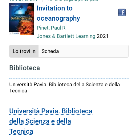
Tro
Dettaglio
Invitation to
il
oceanography
doc
del
in
Pinet, Paul R.
altr
Jones & Bartlett Learning
2021
riso
documento
Lo trovi in
Scheda
Biblioteca
Università Pavia. Biblioteca della Scienza e della
Tecnica
Università Pavia. Biblioteca
della Scienza e della
Tecnica