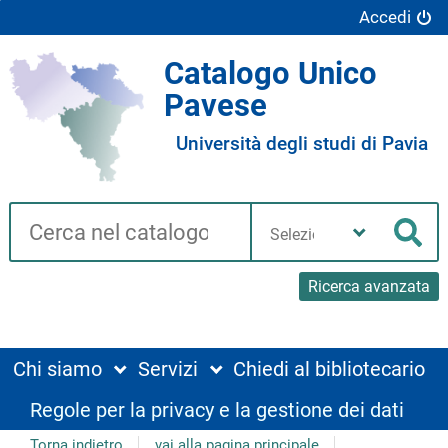
Accedi
Catalogo Unico
Pavese
Università degli studi di Pavia
Cerca su "Catalogo"
Seleziona
la
Cer
tua
biblioteca
Ricerca avanzata
Chi siamo
Servizi
Chiedi al bibliotecario
Regole per la privacy e la gestione dei dati
Torna indietro
vai alla pagina principale