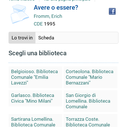
copertina
Tro
Dettaglio
Avere o essere?
il
Fromm, Erich
doc
del
in
CDE
1995
altr
riso
documento
Lo trovi in
Scheda
Scegli una biblioteca
Belgioioso. Biblioteca
Corteolona. Biblioteca
Comunale "Emilia
Comunale "Mario
Lavezzi"
Bernazzani"
Garlasco. Biblioteca
San Giorgio di
Civica "Mino Milani"
Lomellina. Biblioteca
Comunale
Sartirana Lomellina.
Torrazza Coste.
Biblioteca Comunale
Biblioteca Comunale