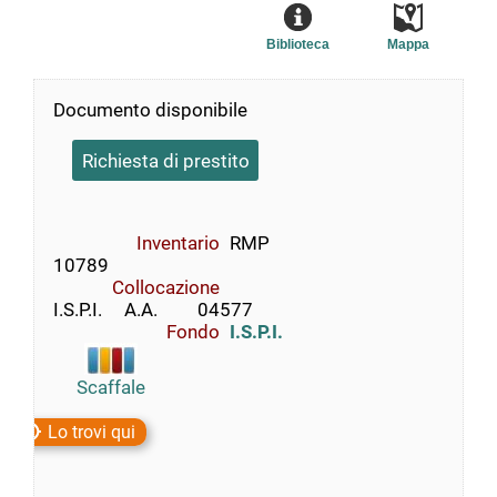
Biblioteca
Mappa
Documento disponibile
Richiesta di prestito
Inventario
RMP
10789
Collocazione
I.S.P.I.     A.A.         04577
Fondo
I.S.P.I.
Scaffale
Lo trovi qui