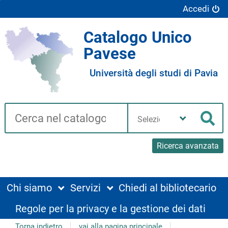
Accedi
Catalogo Unico
Pavese
Università degli studi di Pavia
Cerca su "Catalogo"
Seleziona
la
Cer
tua
biblioteca
Ricerca avanzata
Chi siamo
Servizi
Chiedi al bibliotecario
Regole per la privacy e la gestione dei dati
Torna indietro
vai alla pagina principale