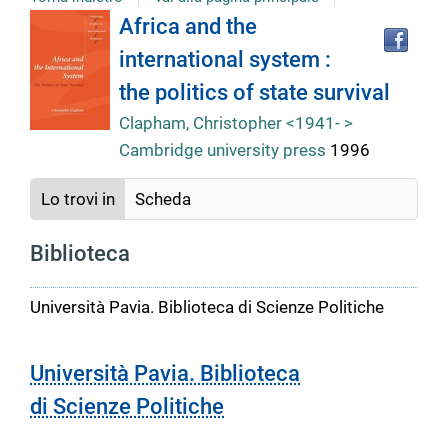
Tro
Dettaglio
Africa and the
il
international system :
doc
del
in
the politics of state survival
altr
riso
Clapham, Christopher <1941- >
documento
Cambridge university press
1996
Lo trovi in
Scheda
Biblioteca
Università Pavia. Biblioteca di Scienze Politiche
Università Pavia. Biblioteca
di Scienze Politiche