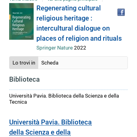
Tro
Dettaglio
Regenerating cultural
il
religious heritage :
doc
del
in
intercultural dialogue on
altr
riso
places of religion and rituals
documento
Springer Nature
2022
Lo trovi in
Scheda
Biblioteca
Università Pavia. Biblioteca della Scienza e della
Tecnica
Università Pavia. Biblioteca
della Scienza e della