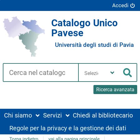
Accedi
Catalogo Unico
Pavese
Università degli studi di Pavia
Cerca su "Catalogo"
Seleziona
la
Cer
tua
biblioteca
Ricerca avanzata
Chi siamo
Servizi
Chiedi al bibliotecario
Regole per la privacy e la gestione dei dati
Torna indietro
vai alla pagina principale