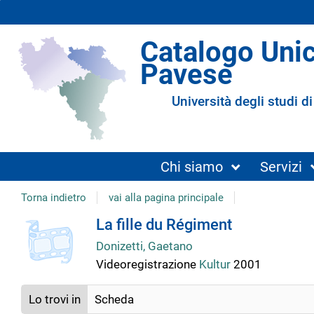
Catalogo Uni
Pavese
Università degli studi di
Chi siamo
Servizi
Torna indietro
vai alla pagina principale
Dettaglio
La fille du Régiment
Donizetti, Gaetano
del
Videoregistrazione
Kultur
2001
documento
Lo trovi in
Scheda