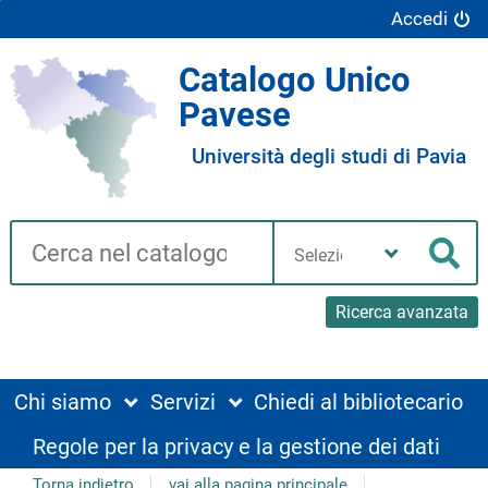
Accedi
Catalogo Unico
Pavese
Università degli studi di Pavia
Cerca su "Catalogo"
Seleziona
la
Cer
tua
biblioteca
Ricerca avanzata
Chi siamo
Servizi
Chiedi al bibliotecario
Regole per la privacy e la gestione dei dati
Torna indietro
vai alla pagina principale