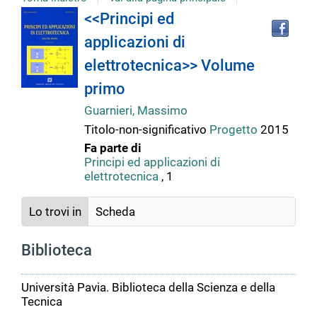
Tro
Dettaglio
<<Principi ed
il
applicazioni di
doc
del
in
elettrotecnica>> Volume
altr
riso
primo
documento
Guarnieri, Massimo
Titolo-non-significativo
Progetto
2015
Fa parte di
Principi ed applicazioni di
elettrotecnica
, 1
Lo trovi in
Scheda
Biblioteca
Università Pavia. Biblioteca della Scienza e della
Tecnica