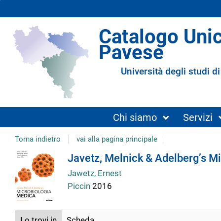
Catalogo Uni
Pavese
Università degli studi di
Chi siamo
Servizi
Torna indietro
vai alla pagina principale
Dettaglio
Javetz, Melnick & Adelbergʼs M
Jawetz, Ernest
del
Piccin
2016
documento
Lo trovi in
Scheda