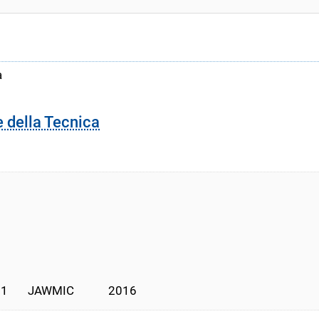
a
e della Tecnica
       JAWMIC            2016