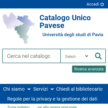
Accedi
Catalogo Unico
Pavese
Università degli studi di Pavia
Cerca su "Catalogo"
Seleziona
la
Cer
tua
biblioteca
Ricerca avanzata
Chi siamo
Servizi
Chiedi al bibliotecario
Regole per la privacy e la gestione dei dati
Torna indietro
vai alla pagina principale