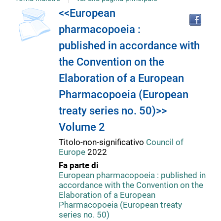
copertina
Tro
Dettaglio
<<European
il
pharmacopoeia :
doc
del
in
published in accordance with
altr
riso
the Convention on the
documento
Elaboration of a European
Pharmacopoeia (European
treaty series no. 50)>>
Volume 2
Titolo-non-significativo
Council of
Europe
2022
Fa parte di
European pharmacopoeia : published in
accordance with the Convention on the
Elaboration of a European
Pharmacopoeia (European treaty
series no. 50)