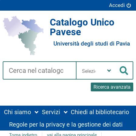
Accedi
Catalogo Unico
Pavese
Università degli studi di Pavia
Cerca su "Catalogo"
Seleziona
la
Cer
tua
biblioteca
Ricerca avanzata
Chi siamo
Servizi
Chiedi al bibliotecario
Regole per la privacy e la gestione dei dati
Torna indietro
vai alla pagina principale