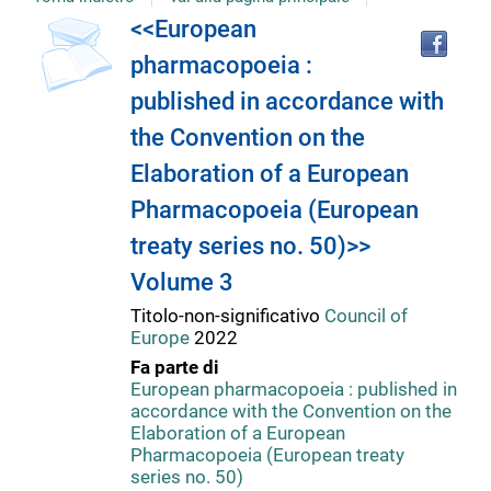
copertina
Tro
Dettaglio
<<European
il
pharmacopoeia :
doc
del
in
published in accordance with
altr
riso
the Convention on the
documento
Elaboration of a European
Pharmacopoeia (European
treaty series no. 50)>>
Volume 3
Titolo-non-significativo
Council of
Europe
2022
Fa parte di
European pharmacopoeia : published in
accordance with the Convention on the
Elaboration of a European
Pharmacopoeia (European treaty
series no. 50)