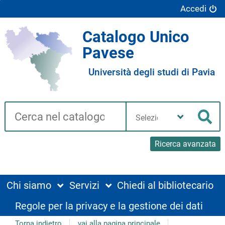
Accedi
Catalogo Unico
Pavese
Università degli studi di Pavia
Cerca su "Catalogo"
Seleziona
la
Cer
tua
biblioteca
Ricerca avanzata
Chi siamo
Servizi
Chiedi al bibliotecario
Regole per la privacy e la gestione dei dati
Torna indietro
vai alla pagina principale