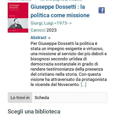
Tro
Dettaglio
Giuseppe Dossetti : la
il
politica come missione
doc
del
in
Giorgi, Luigi <1973- >
altr
Carocci
2023
riso
documento
Abstract
Per Giuseppe Dossetti la politica è
stata un impegno esigente e virtuoso,
una missione al servizio dei più deboli e
bisognosi secondo un'idea di
democrazia sostanziale in grado di
rendere testimonianza della presenza
del cristiano nella storia. Con questa
visione ha attraversato da protagonista
le vicende del Novecento.
[...]
Lo trovi in
Scheda
Scegli una biblioteca