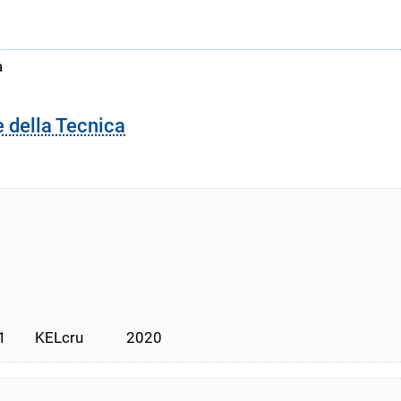
a
e della Tecnica
      KELcru            2020