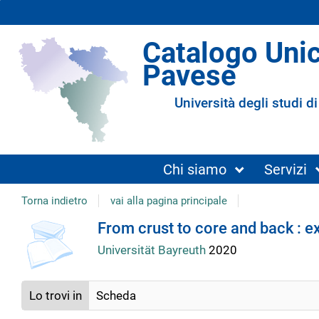
Catalogo Uni
Pavese
Università degli studi di
Chi siamo
Servizi
Torna indietro
vai alla pagina principale
copertina
Dettaglio
From crust to core and back : 
Universität Bayreuth
2020
del
Lo trovi in
Scheda
documento