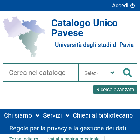
Accedi
Catalogo Unico
Pavese
Università degli studi di Pavia
Cerca su "Catalogo"
Seleziona
la
Cer
tua
biblioteca
Ricerca avanzata
Chi siamo
Servizi
Chiedi al bibliotecario
Regole per la privacy e la gestione dei dati
Torna indietro
vai alla pagina principale