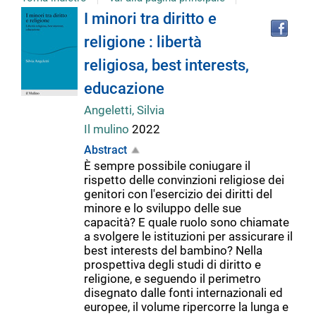
Tro
Dettaglio
I minori tra diritto e
il
religione : libertà
doc
del
in
religiosa, best interests,
altr
riso
educazione
documento
Angeletti, Silvia
Il mulino
2022
Abstract
È sempre possibile coniugare il
rispetto delle convinzioni religiose dei
genitori con l'esercizio dei diritti del
minore e lo sviluppo delle sue
capacità? E quale ruolo sono chiamate
a svolgere le istituzioni per assicurare il
best interests del bambino? Nella
prospettiva degli studi di diritto e
religione, e seguendo il perimetro
disegnato dalle fonti internazionali ed
europee, il volume ripercorre la lunga e