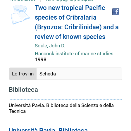
copertina
Tro
Dettaglio
Two new tropical Pacific
il
species of Cribralaria
doc
del
in
(Bryozoa: Cribrilinidae) and a
altr
riso
review of known species
documento
Soule, John D.
Hancock institute of marine studies
1998
Lo trovi in
Scheda
Biblioteca
Università Pavia. Biblioteca della Scienza e della
Tecnica
Università Pavia. Biblioteca