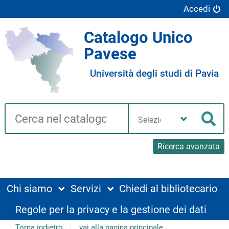
Accedi
Catalogo Unico
Pavese
Università degli studi di Pavia
Cerca su "Catalogo"
Seleziona
la
Cer
tua
biblioteca
Ricerca avanzata
Chi siamo
Servizi
Chiedi al bibliotecario
Regole per la privacy e la gestione dei dati
Torna indietro
vai alla pagina principale