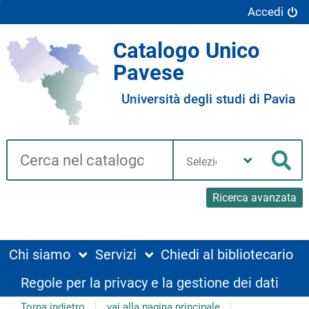
Accedi
Catalogo Unico
Pavese
Università degli studi di Pavia
Cerca su "Catalogo"
Seleziona
la
Cer
tua
biblioteca
Ricerca avanzata
Chi siamo
Servizi
Chiedi al bibliotecario
Regole per la privacy e la gestione dei dati
Torna indietro
vai alla pagina principale