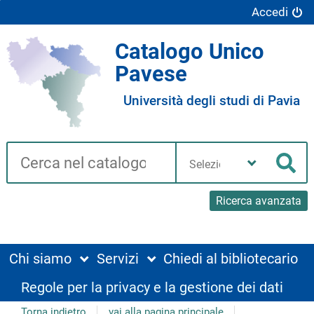
Accedi
Catalogo Unico
Pavese
Università degli studi di Pavia
Cerca su "Catalogo"
Seleziona
la
Cer
tua
biblioteca
Ricerca avanzata
Chi siamo
Servizi
Chiedi al bibliotecario
Regole per la privacy e la gestione dei dati
Torna indietro
vai alla pagina principale