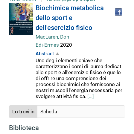
Tro
Dettaglio
Biochimica metabolica
il
dello sport e
doc
del
in
dell'esercizio fisico
altr
riso
MacLaren, Don
documento
Edi-Ermes
2020
Abstract
Uno degli elementi chiave che
caratterizzano i corsi di laurea dedicati
allo sport e all’esercizio fisico è quello
di offrire una comprensione dei
processi biochimici che forniscono ai
nostri muscoli l’energia necessaria per
svolgere attività fisica.
[...]
Lo trovi in
Scheda
Biblioteca