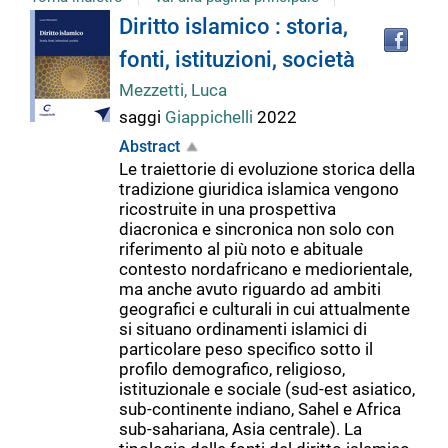
Tro
Dettaglio
Diritto islamico : storia,
il
fonti, istituzioni, società
doc
del
in
Mezzetti, Luca
altr
saggi
Giappichelli
2022
riso
documento
Abstract
Le traiettorie di evoluzione storica della
tradizione giuridica islamica vengono
ricostruite in una prospettiva
diacronica e sincronica non solo con
riferimento al più noto e abituale
contesto nordafricano e mediorientale,
ma anche avuto riguardo ad ambiti
geografici e culturali in cui attualmente
si situano ordinamenti islamici di
particolare peso specifico sotto il
profilo demografico, religioso,
istituzionale e sociale (sud-est asiatico,
sub-continente indiano, Sahel e Africa
sub-sahariana, Asia centrale). La