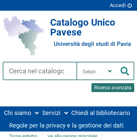
Accedi
Catalogo Unico
Pavese
Università degli studi di Pavia
Cerca su "Catalogo"
Seleziona
la
Cer
tua
biblioteca
Ricerca avanzata
Chi siamo
Servizi
Chiedi al bibliotecario
Regole per la privacy e la gestione dei dati
Torna indietro
vai alla pagina principale