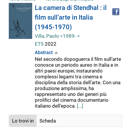
Tro
Dettaglio
La camera di Stendhal : il
il
film sull’arte in Italia
doc
del
in
(1945-1970)
altr
riso
Villa, Paolo <1989- >
documento
ETS
2022
Abstract
Nel secondo dopoguerra il film sull’arte
conosce un periodo aureo in Italia e in
altri paesi europei, instaurando
complessi legami tra cinema e
disciplina della storia dell’arte. Con una
produzione amplissima, ha
rappresentato uno dei generi più
prolifici del cinema documentario
italiano dell’epoca.
[...]
Lo trovi in
Scheda