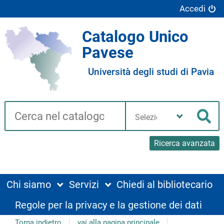
Accedi
Catalogo Unico
Pavese
Università degli studi di Pavia
Cerca su "Catalogo"
Seleziona
la
Cer
tua
biblioteca
Ricerca avanzata
Chi siamo
Servizi
Chiedi al bibliotecario
Regole per la privacy e la gestione dei dati
Torna indietro
vai alla pagina principale