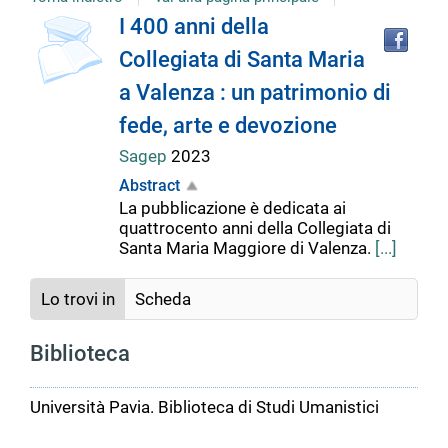
Tro
Dettaglio
I 400 anni della
il
Collegiata di Santa Maria
doc
del
in
a Valenza : un patrimonio di
altr
riso
fede, arte e devozione
documento
Sagep
2023
Abstract
La pubblicazione è dedicata ai
quattrocento anni della Collegiata di
Santa Maria Maggiore di Valenza.
[...]
Lo trovi in
Scheda
Biblioteca
Università Pavia. Biblioteca di Studi Umanistici