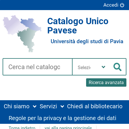
Accedi
Catalogo Unico
Pavese
Università degli studi di Pavia
Cerca su "Catalogo"
Seleziona
la
Cer
tua
biblioteca
Ricerca avanzata
Chi siamo
Servizi
Chiedi al bibliotecario
Regole per la privacy e la gestione dei dati
Torna indietro
vai alla pagina principale