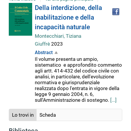
Tro
Dettaglio
Della interdizione, della
il
inabilitazione e della
doc
del
in
incapacità naturale
altr
riso
Montecchiari, Tiziana
documento
Giuffrè
2023
Abstract
Il volume presenta un ampio,
sistematico e approfondito commento
agli artt. 414-432 del codice civile con
analisi, in particolare, dell'evoluzione
normativa e giurisprudenziale
realizzata dopo l'entrata in vigore della
legge 9 gennaio 2004, n. 6,
sull'Amministrazione di sostegno.
[...]
Lo trovi in
Scheda
Biblioteca