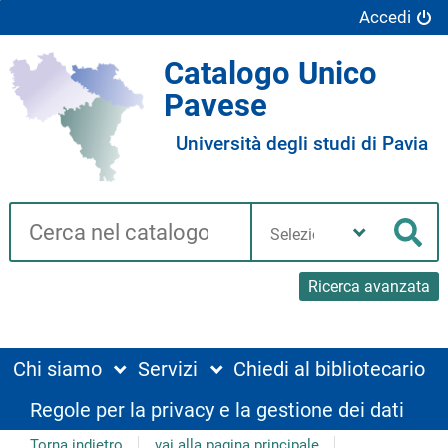
Accedi
Catalogo Unico
Pavese
Università degli studi di Pavia
Cerca su "Catalogo"
Seleziona
la
Cer
tua
biblioteca
Ricerca avanzata
Chi siamo
Servizi
Chiedi al bibliotecario
Regole per la privacy e la gestione dei dati
Torna indietro
vai alla pagina principale