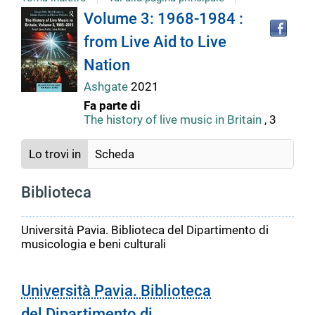
Tro
Dettaglio
Volume 3: 1968-1984 :
il
from Live Aid to Live
doc
del
in
Nation
altr
riso
Ashgate
2021
documento
Fa parte di
The history of live music in Britain
, 3
Lo trovi in
Scheda
Biblioteca
Università Pavia. Biblioteca del Dipartimento di
musicologia e beni culturali
Università Pavia. Biblioteca
del Dipartimento di