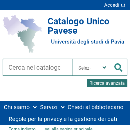
Accedi
Catalogo Unico
Pavese
Università degli studi di Pavia
Cerca su "Catalogo"
Seleziona
la
Cer
tua
biblioteca
Ricerca avanzata
Chi siamo
Servizi
Chiedi al bibliotecario
Regole per la privacy e la gestione dei dati
Torna indietro
vai alla pagina principale