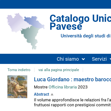
Catalogo Uni
Pavese
Università degli studi di
Chi siamo
Servizi
Torna indietro
vai alla pagina principale
Dettaglio
Luca Giordano : maestro barocc
Mostre
Officina libraria
2023
del
Abstract
Il volume approfondisce le relazioni fra l
documento
fruttuosi rapporti con prestigiosi committe