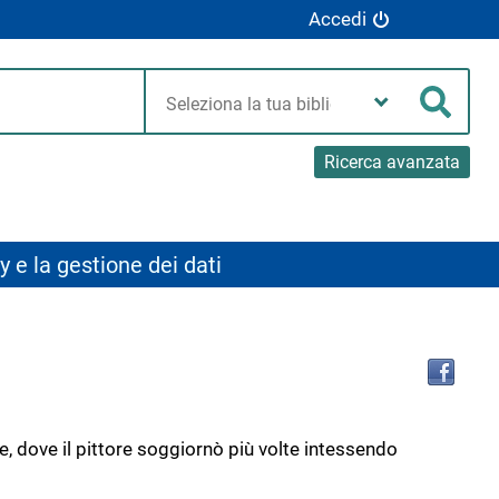
Accedi
Seleziona
la
Cerca
tua
biblioteca
Ricerca avanzata
y e la gestione dei dati
Tro
il
doc
in
altr
ze, dove il pittore soggiornò più volte intessendo
riso