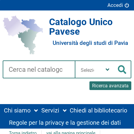
Accedi
Catalogo Unico
Pavese
Università degli studi di Pavia
Cerca su "Catalogo"
Seleziona
la
Cer
tua
biblioteca
Ricerca avanzata
Chi siamo
Servizi
Chiedi al bibliotecario
Regole per la privacy e la gestione dei dati
Torna indietro
vai alla pagina principale