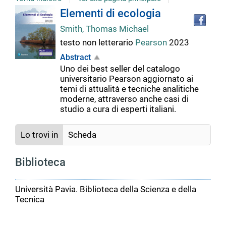
Tro
Dettaglio
Elementi di ecologia
il
Smith, Thomas Michael
doc
del
in
testo non letterario
Pearson
2023
altr
Abstract
riso
documento
Uno dei best seller del catalogo
universitario Pearson aggiornato ai
temi di attualità e tecniche analitiche
moderne, attraverso anche casi di
studio a cura di esperti italiani.
Lo trovi in
Scheda
Biblioteca
Università Pavia. Biblioteca della Scienza e della
Tecnica