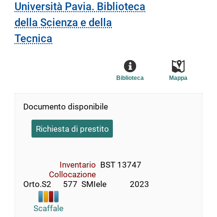
Università Pavia. Biblioteca
della Scienza e della
Tecnica
Biblioteca
Mappa
Documento disponibile
Richiesta di prestito
Inventario
BST 13747
Collocazione
Orto.S2      577  SMIele            2023
Scaffale