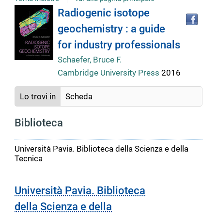
Tro
Dettaglio
Radiogenic isotope
il
geochemistry : a guide
doc
del
in
for industry professionals
altr
riso
Schaefer, Bruce F.
documento
Cambridge University Press
2016
Lo trovi in
Scheda
Biblioteca
Università Pavia. Biblioteca della Scienza e della
Tecnica
Università Pavia. Biblioteca
della Scienza e della