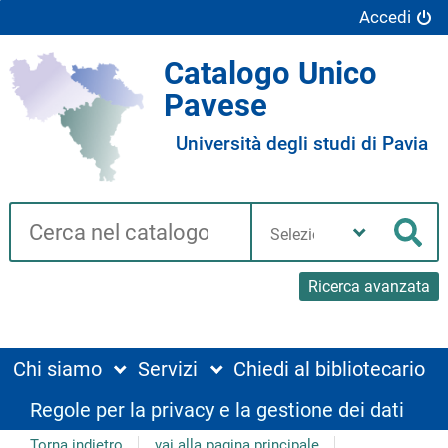
Accedi
Catalogo Unico
Pavese
Università degli studi di Pavia
Cerca su "Catalogo"
Seleziona
la
Cer
tua
biblioteca
Ricerca avanzata
Chi siamo
Servizi
Chiedi al bibliotecario
Regole per la privacy e la gestione dei dati
Torna indietro
vai alla pagina principale