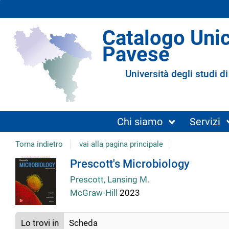
Catalogo Uni
Pavese
Università degli studi di
Chi siamo
Servizi
Torna indietro
vai alla pagina principale
Dettaglio
Prescott's Microbiology
Prescott, Lansing M.
del
McGraw-Hill
2023
documento
Lo trovi in
Scheda