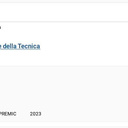
a
e della Tecnica
PREMIC            2023