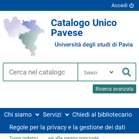
Accedi
Catalogo Unico
Pavese
Università degli studi di Pavia
Cerca su "Catalogo"
Seleziona
la
Cer
tua
biblioteca
Ricerca avanzata
Chi siamo
Servizi
Chiedi al bibliotecario
Regole per la privacy e la gestione dei dati
Torna indietro
vai alla pagina principale