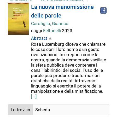
Tro
Dettaglio
La nuova manomissione
il
delle parole
doc
del
in
Carofiglio, Gianrico
altr
saggi
Feltrinelli
2023
riso
documento
Abstract
Rosa Luxemburg diceva che chiamare
le cose con il loro nome è un gesto
rivoluzionario. In un'epoca come la
nostra, quando la democrazia vacilla e
la sfera pubblica deve contenere i
canali labirintici dei social, l'uso delle
parole può produrre trasformazioni
drastiche della realtà. Attraverso il
linguaggio si esercita il potere della
manipolazione e della mistificazione.
[...]
Lo trovi in
Scheda