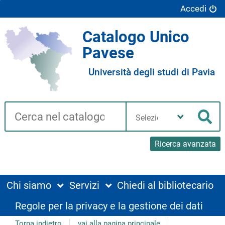
Accedi
Catalogo Unico
Pavese
Università degli studi di Pavia
Cerca su "Catalogo"
Seleziona
la
Cer
tua
biblioteca
Ricerca avanzata
Chi siamo
Servizi
Chiedi al bibliotecario
Regole per la privacy e la gestione dei dati
Torna indietro
vai alla pagina principale