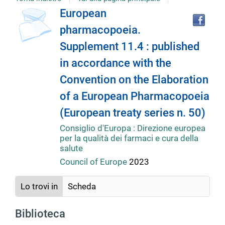
Tro
Dettaglio
European
il
pharmacopoeia.
doc
del
in
Supplement 11.4 : published
altr
riso
in accordance with the
documento
Convention on the Elaboration
of a European Pharmacopoeia
(European treaty series n. 50)
Consiglio d'Europa : Direzione europea
per la qualità dei farmaci e cura della
salute
Council of Europe
2023
Lo trovi in
Scheda
Biblioteca