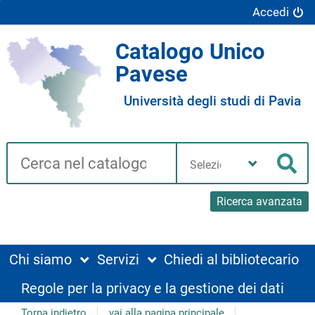
Accedi
Catalogo Unico
Pavese
Università degli studi di Pavia
Cerca su "Catalogo"
Seleziona
la
Cer
tua
biblioteca
Ricerca avanzata
Chi siamo
Servizi
Chiedi al bibliotecario
Regole per la privacy e la gestione dei dati
Torna indietro
vai alla pagina principale