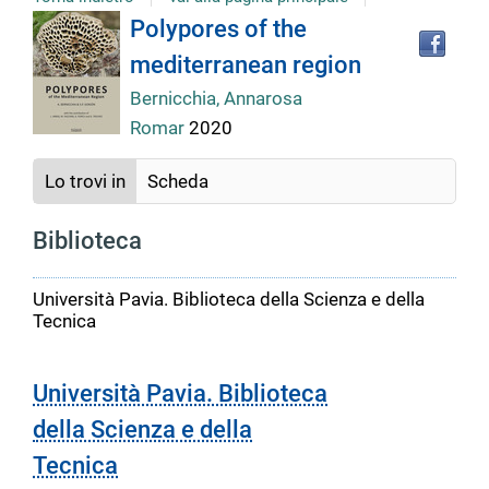
Tro
Dettaglio
Polypores of the
il
mediterranean region
doc
del
in
Bernicchia, Annarosa
altr
Romar
2020
riso
documento
Lo trovi in
Scheda
Biblioteca
Università Pavia. Biblioteca della Scienza e della
Tecnica
Università Pavia. Biblioteca
della Scienza e della
Tecnica